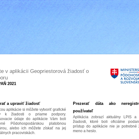
jte v aplikácii Geopriestorová žiadosť o
oru
AŇ 2021
rať a upraviť žiadosť
Prezerať dáta ako neregistr
u aplikácie si môžete vytvoriť grafické
používateľ
hy k žiadosti o priame podpory.
Aplikácia zobrazí aktuálny LPIS a 
asovacie údaje do aplikácie Vám boli
žiadosti, ktoré boli oficiálne poda
čené Pôdohospodárskou platobnou
prístup do aplikácie nie je potrebné
úrou, alebo ich môžete získať na jej
meno a heslo.
álnych pracoviskách.