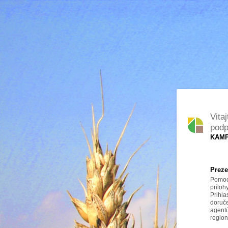
Vita
podp
KAMP
Preze
Pomoco
prílo
Prihl
doru
agent
region