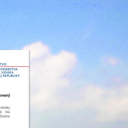
ovaný
všetky
né. Na
 žiadne