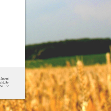
dárskej
tujte
šné RP