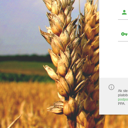
Ak ste
plat
podpo
PPA.